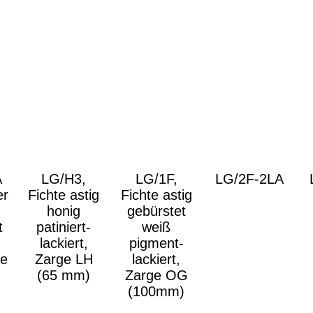
A
LG/H3,
LG/1F,
LG/2F-2LA
er
Fichte astig
Fichte astig
honig
gebürstet
t
patiniert-
weiß
,
lackiert,
pigment-
ne
Zarge LH
lackiert,
(65 mm)
Zarge OG
(100mm)