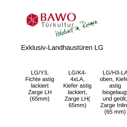
Exklusiv-Landhaustüren LG
LG/Y3,
LG/K4-
LG/H3-L
Fichte astig
4xLA,
oben, Kief
lackiert
Kiefer astig
astig
Zarge LH
lackiert,
biogelaug
(65mm)
Zarge LH(
und geölt
65mm)
Zarge Inli
(65 mm)