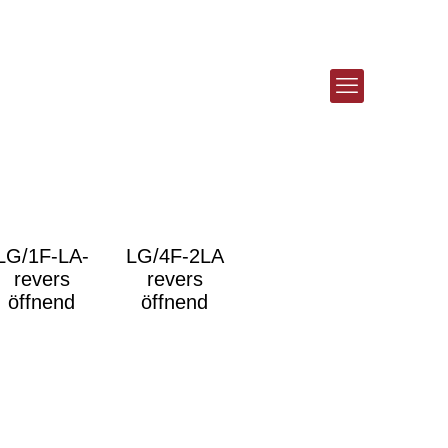
LG/1F-LA-
LG/4F-2LA
revers
revers
öffnend
öffnend